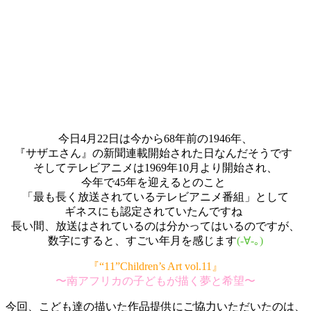
今日4月22日は今から68年前の1946年、
『サザエさん』の新聞連載開始された日なんだそうです
そしてテレビアニメは1969年10月より開始され、
今年で45年を迎えるとのこと
「最も長く放送されているテレビアニメ番組」として
ギネスにも認定されていたんですね
長い間、放送はされているのは分かってはいるのですが、
数字にすると、すごい年月を感じます
(-∀-｡)
『“11”Children’s Art vol.11』
〜南アフリカの子どもが描く夢と希望〜
今回、こども達の描いた作品提供にご協力いただいたのは、