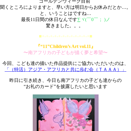
ゴールデンウィーク目前
聞くところによりますと、早い方は明日からお休みだとか…。
と、いうことはですね…
最長11日間の休日なんです
∑ヾ(￣0￣； )ノ
驚きました。。。
■+-+-+-+-+-+-+-+-+-+-+-+■
『“11”Children’s Art vol.11』
〜南アフリカの子どもが描く夢と希望〜
今回、こども達の描いた作品提供にご協力いただいたのは、
「（特活）アジア・アフリカと共に歩む会（ＴＡＡＡ）」
昨日に引き続き、今日も南アフリカの子ども達からの
“お礼のカード”を披露したいと思います