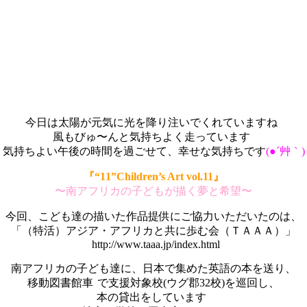
今日は太陽が元気に光を降り注いでくれていますね
風もびゅ〜んと気持ちよく走っています
気持ちよい午後の時間を過ごせて、幸せな気持ちです
(●´艸｀)
『“11”Children’s Art vol.11』
〜南アフリカの子どもが描く夢と希望〜
今回、こども達の描いた作品提供にご協力いただいたのは、
「（特活）アジア・アフリカと共に歩む会（ＴＡＡＡ）」
http://www.taaa.jp/index.html
南アフリカの子ども達に、日本で集めた英語の本を送り、
移動図書館車
で支援対象校(ウグ郡32校)を巡回し、
本の貸出をしています