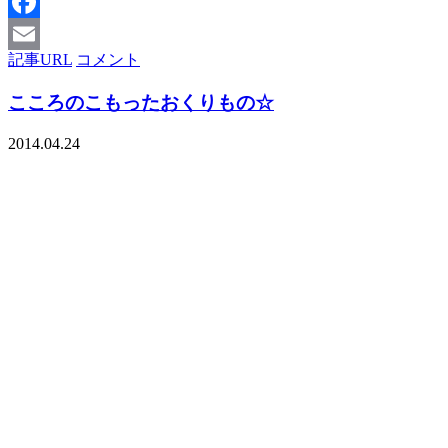
X
Facebook
記事URL
コメント
Email
こころのこもったおくりもの☆
2014.04.24