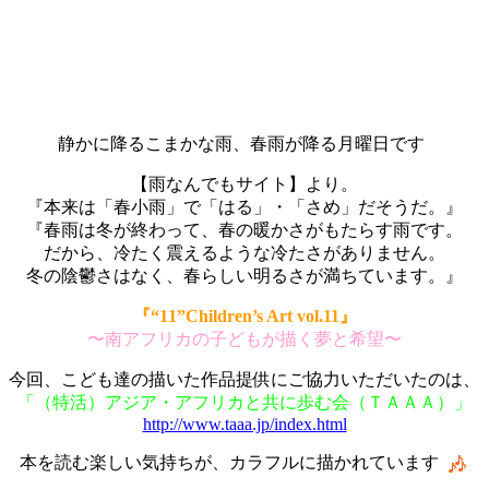
静かに降るこまかな雨、春雨が降る月曜日です
【雨なんでもサイト】より。
『本来は「春小雨」で「はる」・「さめ」だそうだ。』
『春雨は冬が終わって、春の暖かさがもたらす雨です。
だから、冷たく震えるような冷たさがありません。
冬の陰鬱さはなく、春らしい明るさが満ちています。』
『“11”Children’s Art vol.11』
〜南アフリカの子どもが描く夢と希望〜
今回、こども達の描いた作品提供にご協力いただいたのは、
「（特活）アジア・アフリカと共に歩む会（ＴＡＡＡ）」
http://www.taaa.jp/index.html
本を読む楽しい気持ちが、カラフルに描かれています