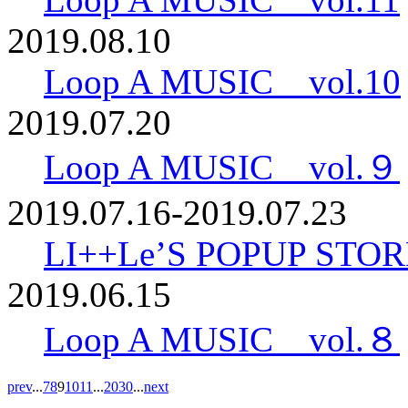
2019.08.10
Loop A MUSIC vol.10
2019.07.20
Loop A MUSIC vol.９
2019.07.16-2019.07.23
LI++Le’S POPUP STORE 
2019.06.15
Loop A MUSIC vol.８
prev
...
7
8
9
10
11
...
20
30
...
next