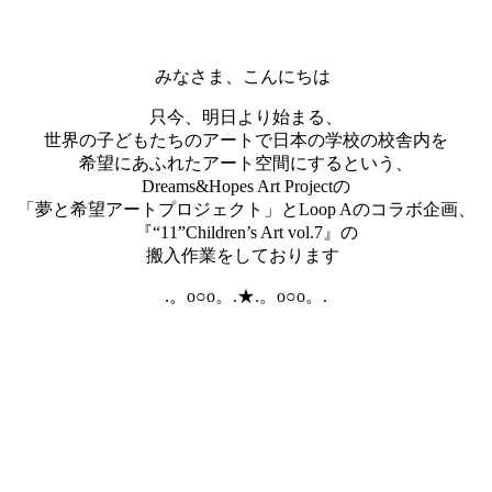
みなさま、こんにちは
只今、明日より始まる、
世界の子どもたちのアートで日本の学校の校舎内を
希望にあふれたアート空間にするという、
Dreams&Hopes Art Projectの
「夢と希望アートプロジェクト」とLoop Aのコラボ企画、
『“11”Children’s Art vol.7』の
搬入作業をしております
.。o○o。.★.。o○o。.