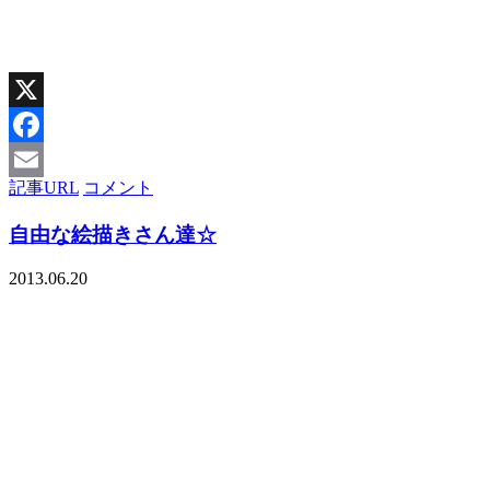
X
Facebook
記事URL
コメント
Email
自由な絵描きさん達☆
2013.06.20