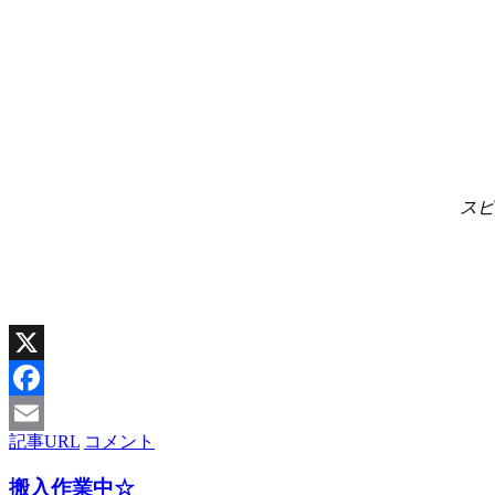
スピ
X
Facebook
記事URL
コメント
Email
搬入作業中☆