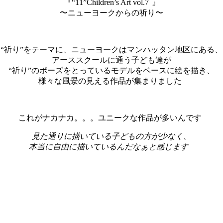
『“11”Children’s Art vol.7
』
〜ニューヨークからの祈り〜
“祈り”をテーマに、ニューヨークはマンハッタン地区にある、
アーススクールに通う子ども達が
“祈り”のポーズをとっているモデルをベースに絵を描き、
様々な風景の見える作品が集まりました
これがナカナカ。。。ユニークな作品が多いんです
見た通りに描いている子どもの方が少なく、
本当に自由に描いているんだなぁと感じます