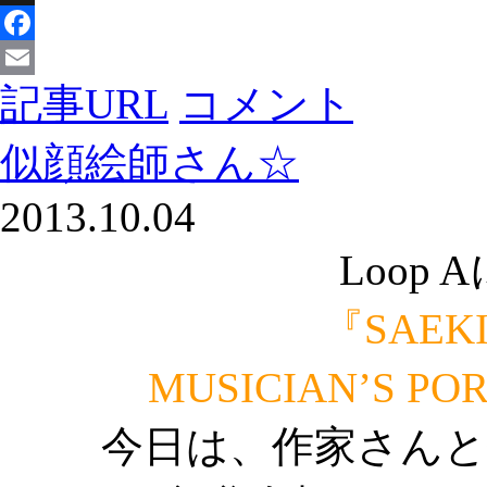
X
Facebook
記事URL
コメント
Email
似顔絵師さん☆
2013.10.04
Loop
『SAEK
MUSICIAN’S PO
今日は、作家さんと