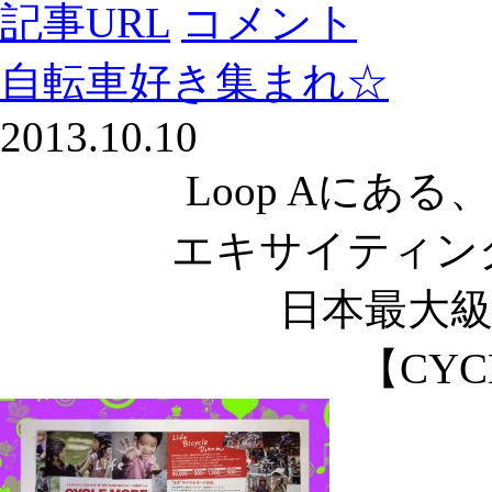
記事URL
コメント
Email
自転車好き集まれ☆
2013.10.10
Loop Aにあ
エキサイティング
日本最大
【CYC