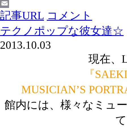
Facebook
記事URL
コメント
Email
テクノポップな彼女達☆
2013.10.03
現在、L
『SAEK
MUSICIAN’S PORTR
館内には、様々なミュ
て