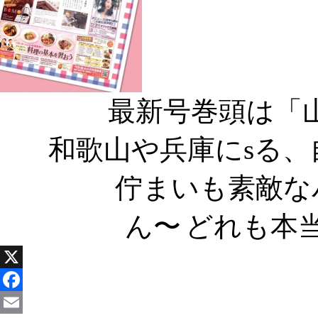
最新号巻頭は「
和歌山や兵庫にsる
佇まいも素敵な
ん〜
どれも本
X
Facebook