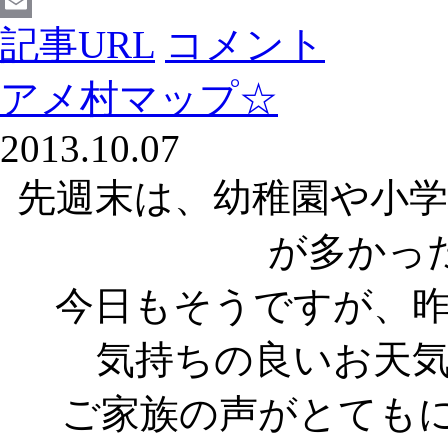
Facebook
記事URL
コメント
Email
アメ村マップ☆
2013.10.07
先週末は、幼稚園や小
が多かっ
今日もそうですが、
気持ちの良いお天
ご家族の声がとても