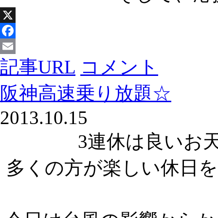
X
Facebook
記事URL
コメント
Email
阪神高速乗り放題☆
2013.10.15
3連休は良いお
多くの方が楽しい休日