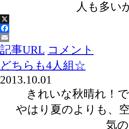
人も多い
X
Facebook
記事URL
コメント
Email
どちらも4人組☆
2013.10.01
きれいな秋晴れ！で
やはり夏のよりも、
気の