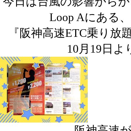
今日は台風の影響からか
Loop Aにあ
『阪神高速ETC乗り放題パ
10月19日
阪神高速