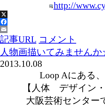
http://www.cy
X
Facebook
記事URL
コメント
Email
人物画描いてみませんか
2013.10.08
Loop Aにあ
【人体 デザイン
大阪芸術センター