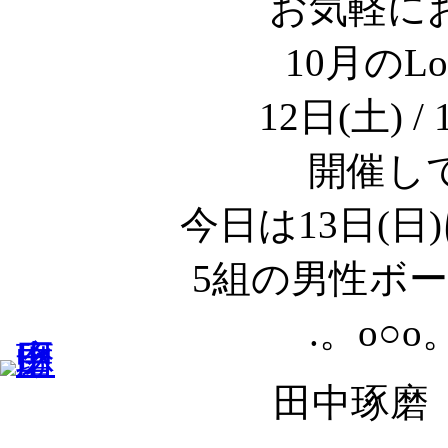
お気軽に
10月のLo
12日(土) 
開催し
今日は13日(
5組の男性ボ
.。o○o
田中琢磨