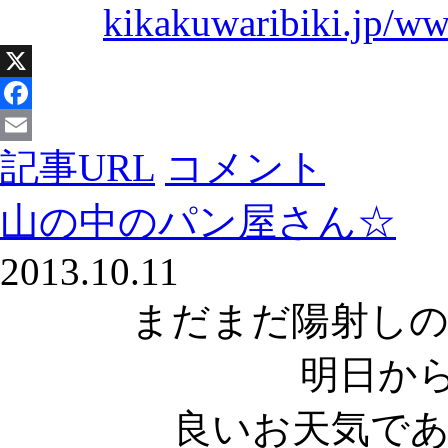
kikakuwaribiki.jp/w
X
Facebook
記事URL
コメント
Email
山の中のパン屋さん☆
2013.10.11
まだまだ陽射しの
明日か
良いお天気で