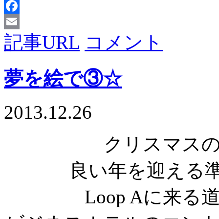
X
Facebook
記事URL
コメント
Email
夢を絵で③☆
2013.12.26
クリスマス
良い年を迎える
Loop Aに来