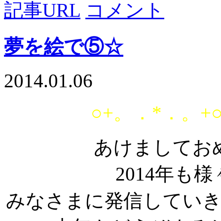
記事URL
コメント
Email
夢を絵で⑤☆
2014.01.06
○+。．*．。+
あけましてお
2014年も
みなさまに発信してい