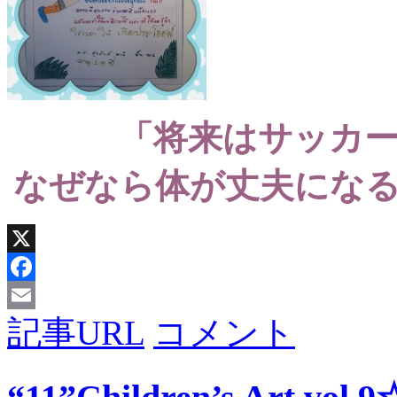
「将来はサッカ
なぜなら体が丈夫にな
X
Facebook
記事URL
コメント
Email