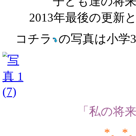
子ども達の将
2013年最後の更
コチラ
の写真は小学
「私の将
*。*