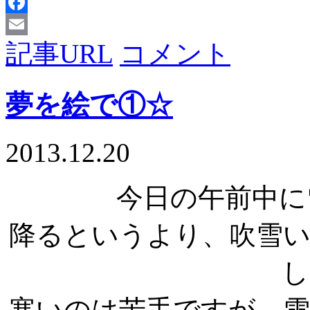
X
Facebook
記事URL
コメント
Email
夢を絵で①☆
2013.12.20
今日の午前中に
降るというより、吹雪
し
寒いのは苦手ですが、