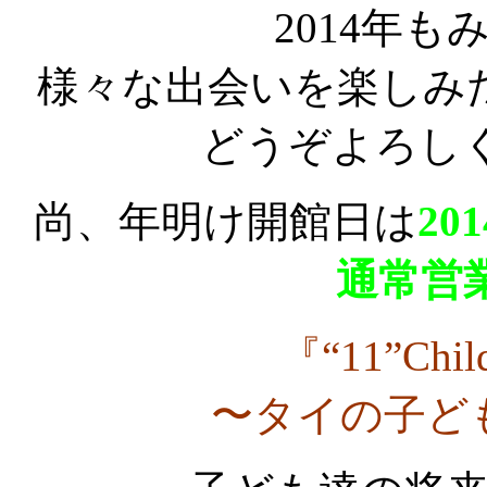
2014年
様々な出会いを楽しみ
どうぞよろし
尚、年明け開館日は
20
通常営
『“11”Child
〜タイの子ど