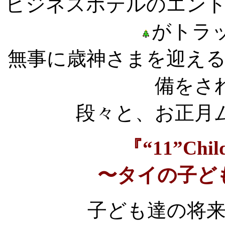
ビジネスホテルのエン
がトラ
無事に歳神さまを迎え
備をさ
段々と、お正月
『“11”Child
〜タイの子ど
子ども達の将