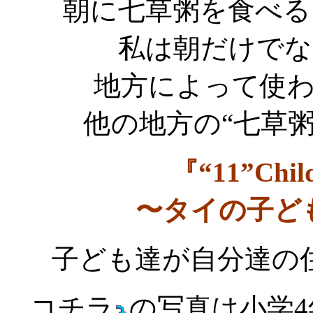
朝に七草粥を食べる
私は朝だけでな
地方によって使
他の地方の“七草
『“11”Child
〜タイの子ど
子ども達が自分達の
コチラ
の写真は小学