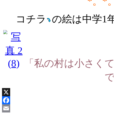
*。*
コチラ
の絵は中学1
「私の村は小さく
X
Facebook