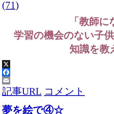
「教師に
学習の機会のない子
知識を教
X
Facebook
記事URL
コメント
Email
夢を絵で④☆