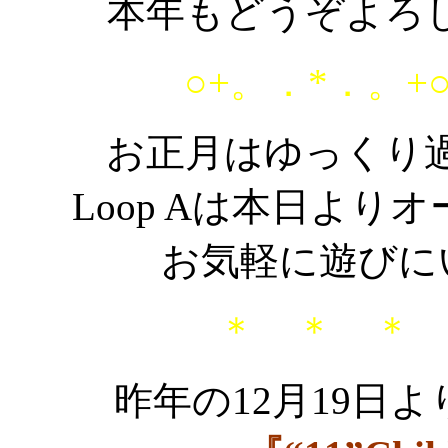
本年もどうぞよろ
○+。．*．。+
お正月はゆっくり
Loop Aは本日よ
お気軽に遊びに
＊ ＊ ＊
昨年の12月19日