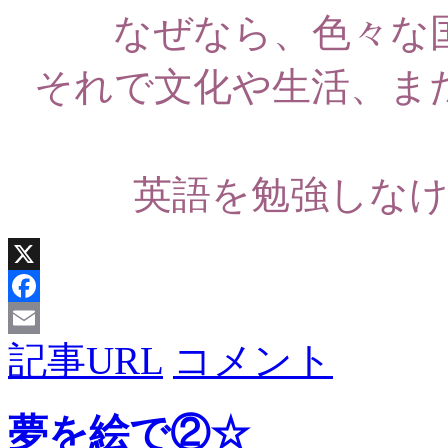
なぜなら、色々な
それで文化や生活、ま
英語を勉強しな
X
Facebook
記事URL
コメント
Email
夢を絵で②☆