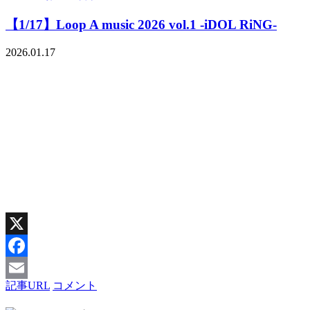
【1/17】Loop A music 2026 vol.1 -iDOL RiNG-
2026.01.17
X
Facebook
記事URL
コメント
Email