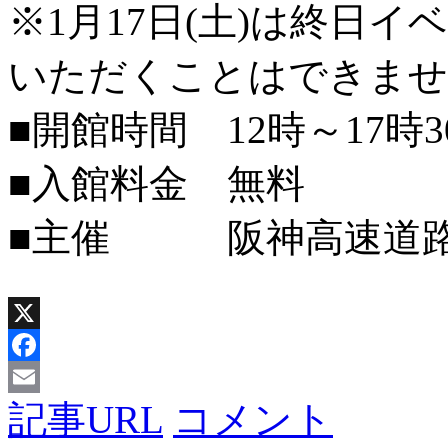
※1月17日(土)は終日
いただくことはできませ
■開館時間 12時～17時3
■入館料金 無料
■主催 阪神高速道路
X
Facebook
記事URL
コメント
Email