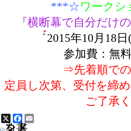
***☆
ワークシ
『横断幕で自分だけ
2015年10月18
参加費：無
⇒先着順で
定員し次第、受付を締
ご了承
X
Facebook
Email