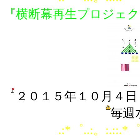
『横断幕再生プロジェクト
２０１５年１０月４日
毎週
.:*゜..:。:.::.*゜