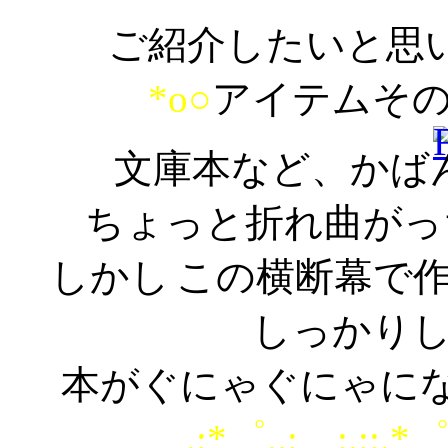
ご紹介したいと思
*o○
アイテムそ
文庫本など、かば
ちょっと折れ曲がっ
しかし
この横断幕で
しっかり
本がぐにゃぐにゃに
.:*゜..:。:.::.*゜