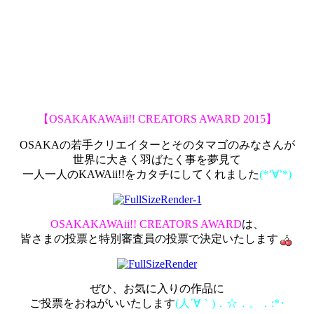
【OSAKAKAWAii!! CREATORS AWARD 2015】
OSAKAの若手クリエイターとそのタマゴのみなさんが
世界に大きく羽ばたく事を夢見て
一人一人のKAWAii!!をカタチにしてくれました
(*’∀’*)
OSAKAKAWAii!! CREATORS AWARD
は、
皆さまの投票と特別審査員の投票で決定いたします
ぜひ、お気に入りの作品に
ご投票をおねがいいたします
(人´∀｀)．☆．。．:*･