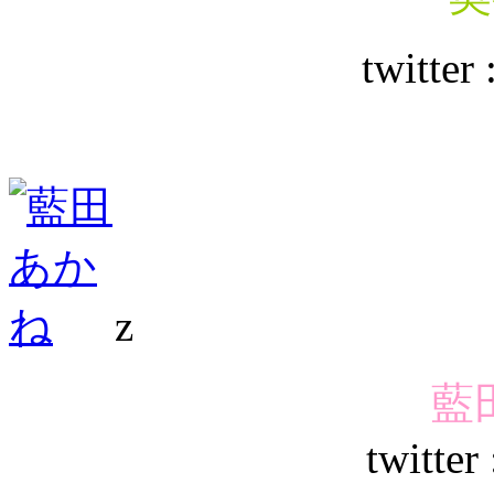
twitter 
z
藍
twitte