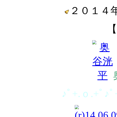
２０１４
【
♪ﾟ+.ｏ.+ﾟ♪ﾟ