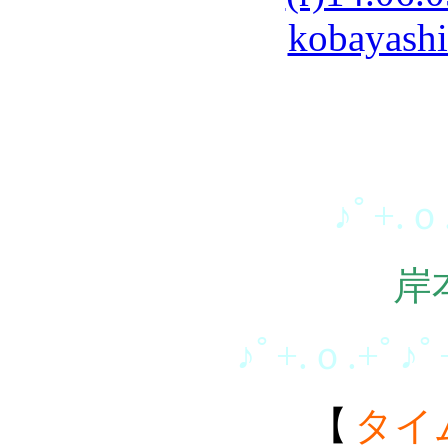
♪ﾟ+.ｏ
岸
♪ﾟ+.ｏ.+ﾟ♪ﾟ
【
タイ