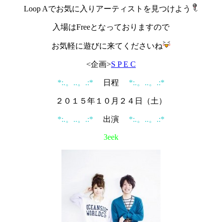
Loop Aでお気に入りアーティストを見つけよう
入場はFree
となっておりますので
お気軽に遊びに来てくださいね
<企画>
S P E C
*:.。..。.:*
日程
*:.。..。.:*
２０１５年１０月２４日（土）
*:.。..。.:*
出演
*:.。..。.:*
3eek