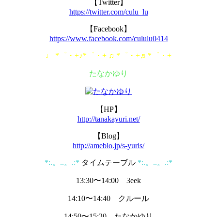
【Twitter】
https://twitter.com/culu_lu
【Facebook】
https://www.facebook.com/cululu0414
♩ *゜・+♪*゜・+ ♫ *゜・+♬*゜・+
たなかゆり
【HP】
http://tanakayuri.net/
【Blog】
http://ameblo.jp/s-yuris/
*:.。..。.:*
タイムテーブル
*:.。..。.:*
13:30〜14:00 3eek
14:10〜14:40 クルール
14:50〜15:20 たなかゆり