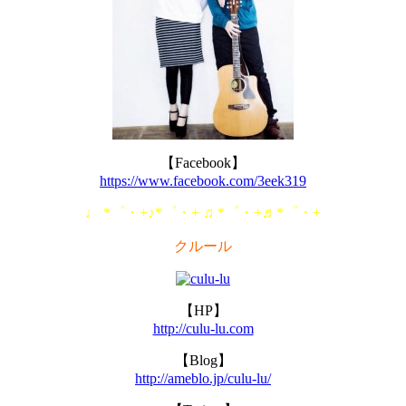
【Facebook】
https://www.facebook.com/3eek319
♩ *゜・+♪*゜・+ ♫ *゜・+♬*゜・+
クルール
【HP】
http://culu-lu.com
【Blog】
http://ameblo.jp/culu-lu/