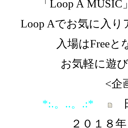
「Loop A MU
Loop Aでお気に
入場はFree
と
お気軽に遊
<企
*:.。..。.:*
２０１８年