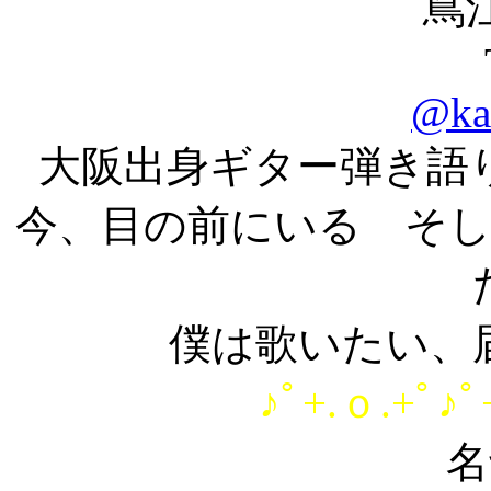
蔦
@ka
大阪出身ギター弾き語
今、目の前にいる そ
僕は歌いたい、
♪ﾟ+.ｏ.+ﾟ♪ﾟ
名