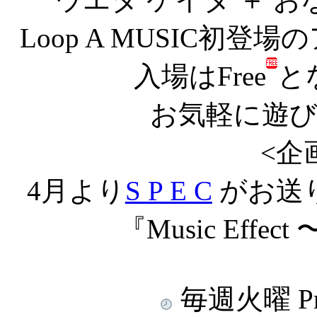
Loop A MUSIC初
入場はFree
と
お気軽に遊
<企
4月より
S P E C
がお送
『Music Eff
毎週火曜 Pm.