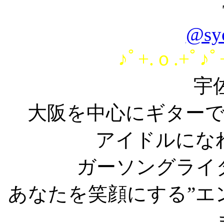
@sy
♪ﾟ+.ｏ.+ﾟ♪ﾟ
宇
大阪を中心にギター
アイドルにな
ガーソングライ
あなたを笑顔にする”エ