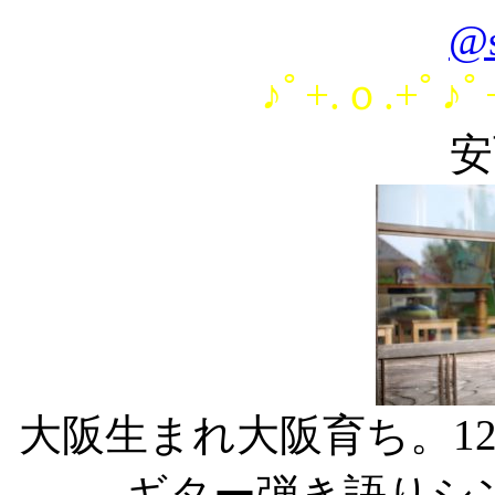
@s
♪ﾟ+.ｏ.+ﾟ♪ﾟ
安
大阪生まれ大阪育ち。12
ギター弾き語りシ