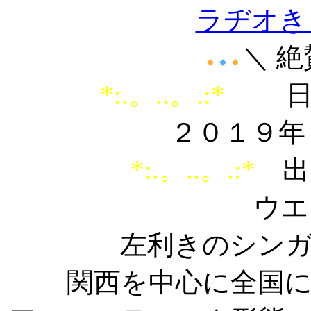
ラヂオきし
＼ 
*:.。..。.:*
日
２０１９年
*:.。..。.:*
出
ウエ
左利きのシン
関西を中心に全国