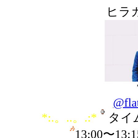
ヒラ
@fla
*:.。..。.:*
タイ
13:00〜1