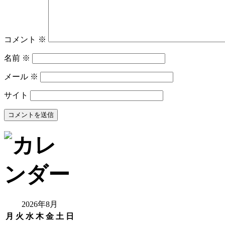
コメント
※
名前
※
メール
※
サイト
2026年8月
月
火
水
木
金
土
日