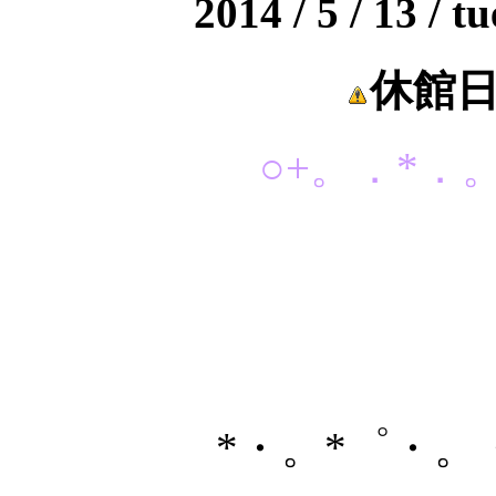
2014 / 5 / 13 / t
休館
○+。．*．。
*・。*゜・。