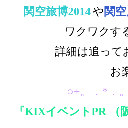
関空旅博2014
や
関空
ワクワクす
詳細は追って
お
○+。．*．。
『KIXイベントPR 