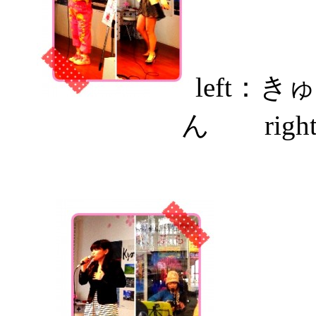
left
ん rig