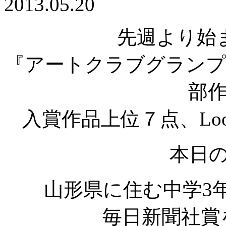
2013.05.20
先週より始
『アートクラブグランプリ 
部
入賞作品上位７点、Lo
本日
山形県に住む中学3
毎日新聞社賞