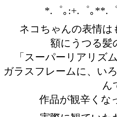
*.゜｡:+.゜｡**.゜
ネコちゃんの表情は
額にうつる髪
「スーパーリアリズ
ガラスフレームに、い
ん
作品が観辛くな