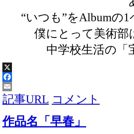
“いつも”をAlbum
僕にとって美術部
中学校生活の「
X
Facebook
記事URL
コメント
Email
作品名「早春」