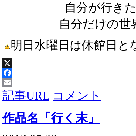
自分が行き
自分だけの世
明日水曜日は休館日と
X
Facebook
記事URL
コメント
Email
作品名「行く末」