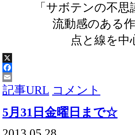
「サボテンの不思
流動感のある
点と線を中
X
Facebook
記事URL
コメント
Email
5月31日金曜日まで☆
2013.05.28