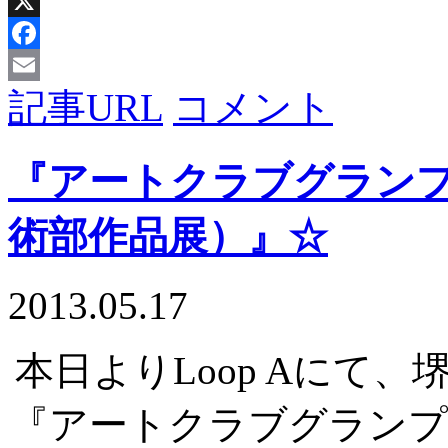
X
Facebook
記事URL
コメント
Email
『アートクラブグランプリ
術部作品展）』☆
2013.05.17
本日よりLoop Aにて
『アートクラブグランプリ 