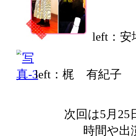
left：
left：梶 有紀子 
次回は5月25
時間や出