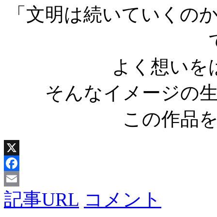
「文明は続いていくの
よく想いを
そんなイメージの
この作品
X
Facebook
記事URL
コメント
Email