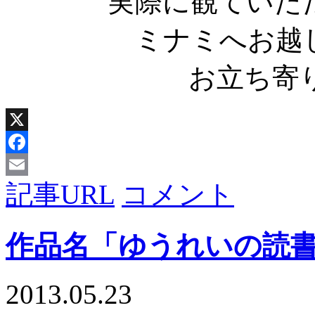
実際に観ていた
ミナミへお越し
お立ち寄
X
Facebook
記事URL
コメント
Email
作品名「ゆうれいの読
2013.05.23