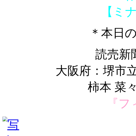
【ミ
＊本日
読売新
大阪府：堺市立
柿本 菜
『フ