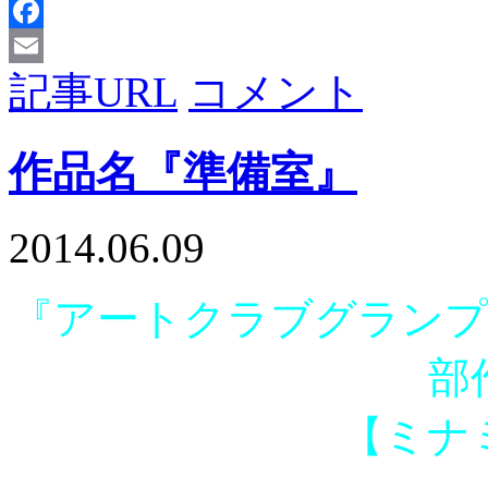
X
Facebook
記事URL
コメント
Email
作品名『準備室』
2014.06.09
『アートクラブグランプリ 
部
【ミナ