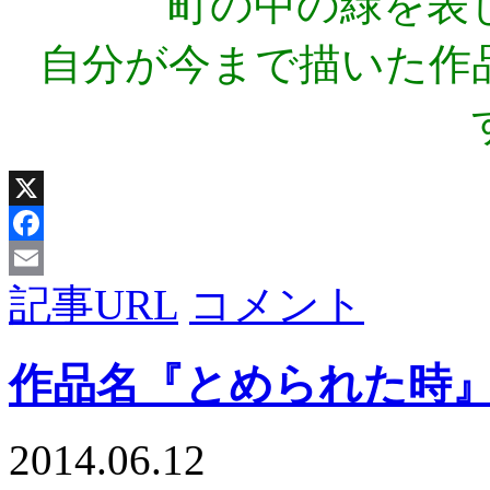
町の中の緑を表
自分が今まで描いた作
X
Facebook
記事URL
コメント
Email
作品名『とめられた時
2014.06.12