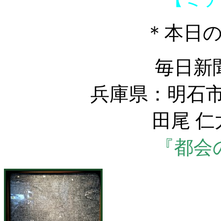
＊本日
毎日新
兵庫県：明石市
田尾 
『都会