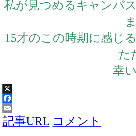
私が見つめるキャンパ
15才のこの時期に感じ
た
幸
X
Facebook
記事URL
コメント
Email