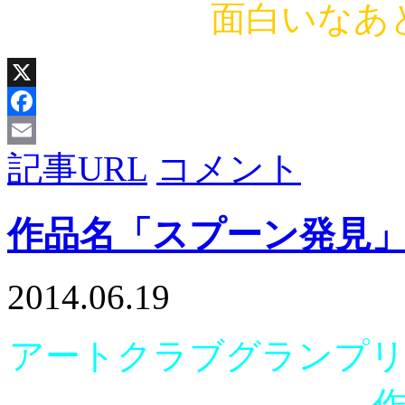
面白いなあ
X
Facebook
記事URL
コメント
Email
作品名「スプーン発見
2014.06.19
アートクラブグランプリ i