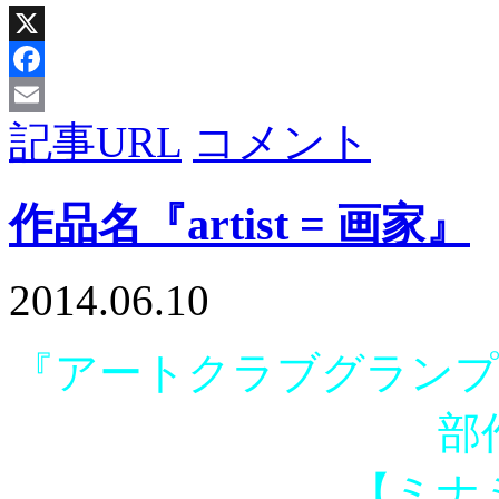
X
Facebook
記事URL
コメント
Email
作品名『artist = 画家』
2014.06.10
『アートクラブグランプリ 
部
【ミナ