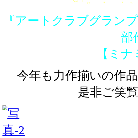
『アートクラブグランプリ 
部
【ミナ
今年も力作揃いの作品た
是非ご笑