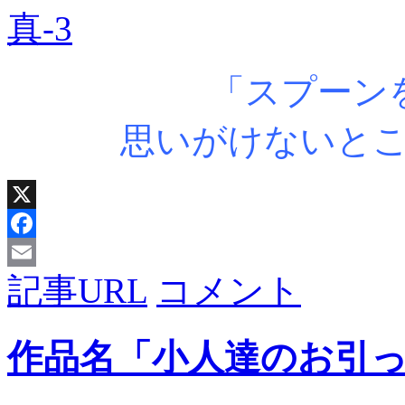
「スプーン
思いがけないと
X
Facebook
記事URL
コメント
Email
作品名「小人達のお引