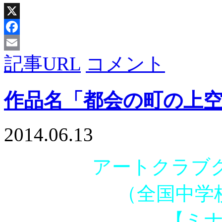
X
Facebook
記事URL
コメント
Email
作品名「都会の町の上
2014.06.13
アートクラブグラ
（全国中学
【ミ