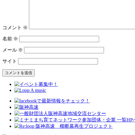
コメント
※
名前
※
メール
※
サイト