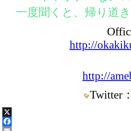
一度聞くと、帰り道
Offic
http://okaki
http://ame
Twitter
X
Facebook