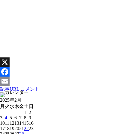
X
Facebook
記事URL
コメント
Email
2025年2月
月
火
水
木
金
土
日
1
2
3
4
5
6
7
8
9
10
11
12
13
14
15
16
17
18
19
20
21
22
23
24
25
26
27
28