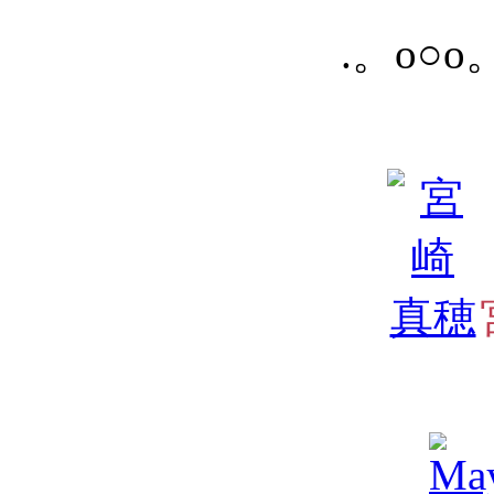
.。o○o