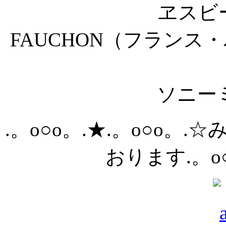
ヱスビ
FAUCHON（フラン
ソニー
.。o○o。.★.。o○o
おります.。o○