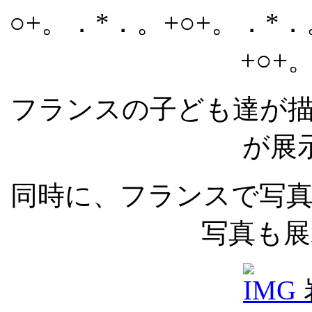
○+。．*．。+○+。．*．
+○+
フランスの子ども達が
が展
同時に、フランスで写
写真も展