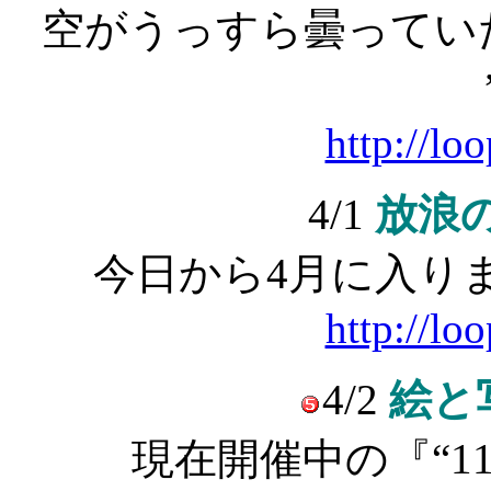
空がうっすら曇ってい
http://lo
4/1
放浪
今日から4月に入り
http://lo
4/2
絵と
現在開催中の『“11”Chil