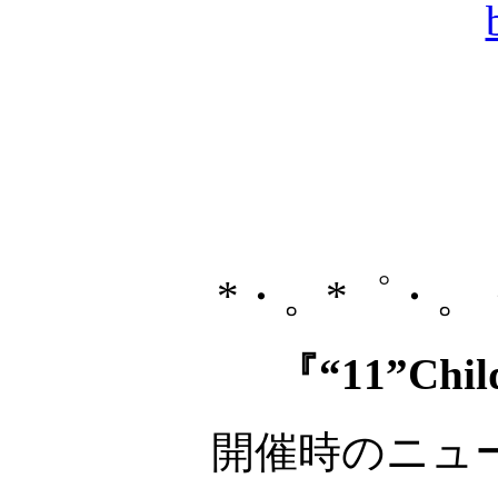
*・。*゜・。
『“11”Child
開催時のニュ