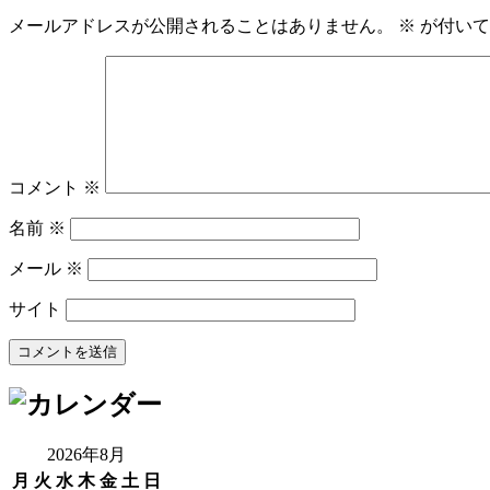
メールアドレスが公開されることはありません。
※
が付いて
コメント
※
名前
※
メール
※
サイト
2026年8月
月
火
水
木
金
土
日