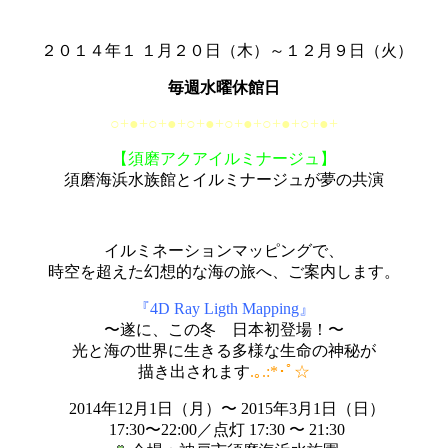
２０１４年１ １月２０日（木）～１２月９日（火）
毎週水曜休館日
○+●+○+●+○+●+○+●+○+●+○+●+
【須磨アクアイルミナージュ】
須磨海浜水族館とイルミナージュが夢の共演
イルミネーションマッピングで、
時空を超えた幻想的な海の旅へ、ご案内します。
『4D Ray Ligth Mapping』
〜遂に、この冬 日本初登場！〜
光と海の世界に生きる多様な生命の神秘が
描き出されます
.｡.:*･ﾟ☆
2014年12月1日（月）〜 2015年3月1日（日）
17:30〜22:00／点灯 17:30 〜 21:30