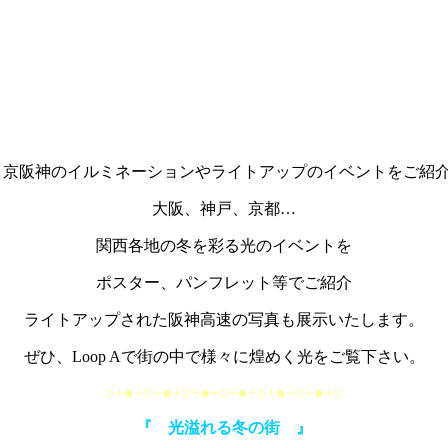
京阪神のイルミネーションやライトアップのイベントをご紹
大阪、神戸、京都…
関西各地の冬を彩る光のイベントを
ポスター、パンフレット等でご紹介
ライトアップされた阪神高速の写真も展示いたします。
ぜひ、Loop Aで街の中で様々に煌めく光をご覧下さい。
○+●+○+●+○+●+○+●+○+●+○+●+○
『 光溢れる冬の街 』