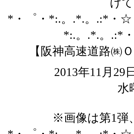
けて
*・゜・*:.。.*.。.:*・
*:.。.*.。.:
【阪神高速道路㈱
2013年11月29日
水
※画像は第1弾
*・゜・*:.。.*.。.:*・