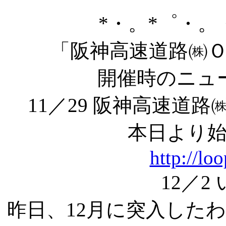
*・。*゜・。
「阪神高速道路㈱
開催時のニュ
11／29 阪神高速道
本日より
http://lo
12／2
昨日、12月に突入した