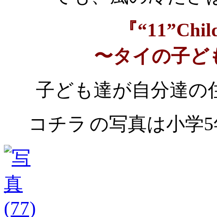
『“11”Child
〜タイの子ど
子ども達が自分達の
コチラ
の写真は小学