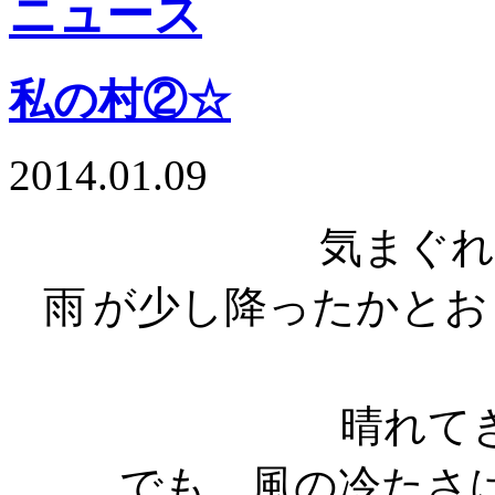
私の村②☆
2014.01.09
気まぐれ
雨
が少し降ったかとお
晴れて
でも、風の冷たさ