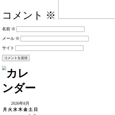
コメント
※
名前
※
メール
※
サイト
2026年8月
月
火
水
木
金
土
日