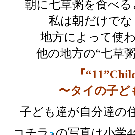
朝に七草粥を食べる
私は朝だけでな
地方によって使
他の地方の“七草
『“11”Child
〜タイの子ど
子ども達が自分達の
コチラ
の写真は小学