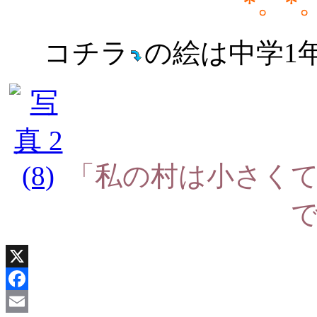
*。*
コチラ
の絵は中学1
「私の村は小さく
X
Facebook