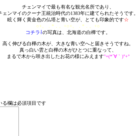
チェンマイで最も有名な観光名所であり、
チェンマイのクーナ王統治時代の1383年に建てられたそうです
眩く輝く黄金色の仏塔と青い空が、とても印象的です
☆
○+。．*．。+○+。．*．。+○
コチラ⇩
の写真は、北海道の白樺です。
高く伸びる白樺の木が、大きな青い空へと届きそうですね。
真っ白い雲と白樺の木がひとつに重なって、
まるで木から咲き出したお花の様にみえます
°+(*´∀｀)°+°
いる欄は必須項目です