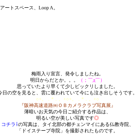
トスペース、Loop A。
梅雨入り宣言、発令しましたね。
明日からだとか。。。
（；￣д￣）
思っていたより早くて少しビックリしました。
今日の空を見ると、雲に覆われていて今にも泣き出しそうです
○+。．*．。+○+。．*．。+○
『阪神高速道路㈱ＯＢカメラクラブ写真展』
薄暗いお天気の今日ご紹介する作品は、
明るい空が美しい写真です
◎
コチラ⇩
の写真は、タイ北部の都チェンマイにある仏教寺院、
「ドイステープ寺院」を撮影されたものです。