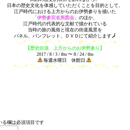
日本の歴史文化を体感していただくことを目的として、
江戸時代における上方からのお伊勢参りを描いた
「伊勢参宮名所図会」
のほか、
江戸時代の代表的な文献で描かれている
当時の旅の風俗と現在の街道風景を
パネル、パンフレット、ＤＶＤにて紹介します🗾
・。*゜・。・o*・。*゜・。・o*・。*゜・。・o
【歴史街道 上方からのお伊勢参り】
2017 / 8 / 3 / thu 〜 8 / 24 / thu
毎週水曜日 休館日
*・。*゜・。・o*・。*゜・。・o*・。*゜・。・o
いる欄は必須項目です