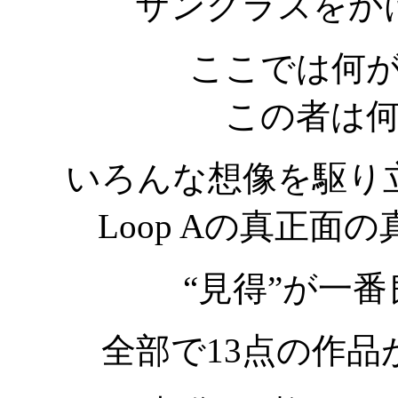
サングラスをか
ここでは何
この者は
いろんな想像を駆り
Loop Aの真正
“見得”が一
全部で13点の作