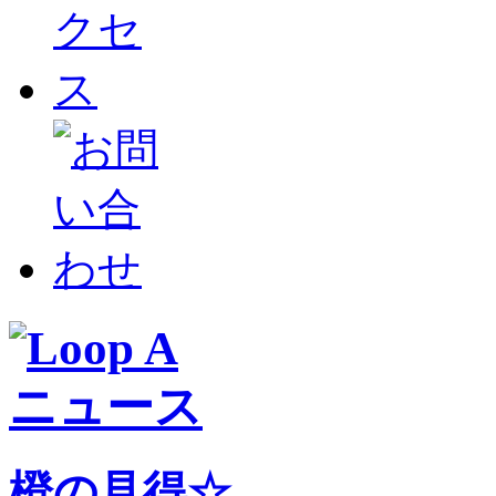
橙の見得☆