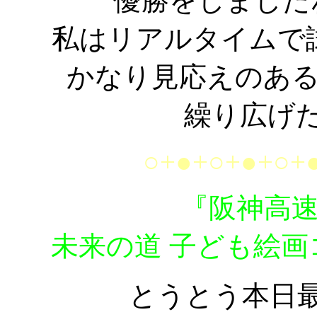
優勝をしました
私はリアルタイムで
かなり見応えのあ
繰り広げ
○+●+○+●+○+
『阪神高
未来の道 子ども絵
とうとう本日