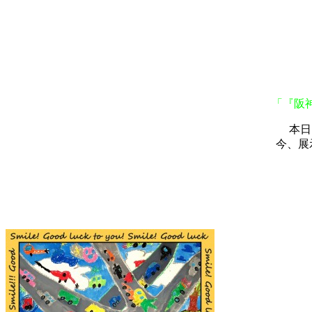
「『阪
本日
今、展