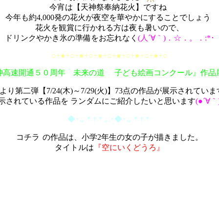
今宵は【天神祭奉納花火】ですね
今年も約4,000発の花火が夜空を華やかにすることでしょう
花火を観賞に行かれる方は夜も暑いので、
ドリンクやかき氷の準備をお忘れなく
(人´∀｀)．☆．。．:*･
○+●+○+●+○+●+○+●+○+●+○+●+○
神高速開通５０周年 未来の道
子ども絵画コンクール』作品
より第二弾【7/24(木)～7/29(火)】73点の作品が展示されていま
示されている作品を ランダムにご紹介したいと思います
(●´∀
◆･.｡＊†＊｡.･◆･.｡＊†＊
コチラ
の作品は、小学2年生の女の子が描きました。
タイトルは
『空にいくどうろ』