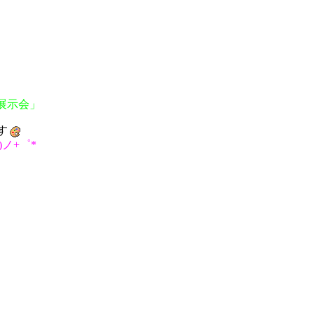
展示会」
す
｀)ノ+゜*