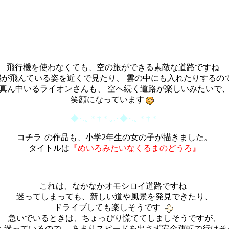
飛行機を使わなくても、空の旅ができる素敵な道路ですね
機が飛んている姿を近くで見たり、 雲の中にも入れたりするの
真ん中いるライオンさんも、 空へ続く道路が楽しいみたいで
笑顔になっています
◆･.｡＊†＊｡.･◆･.｡＊†＊
コチラ
の作品も、小学2年生の女の子が描きました。
タイトルは
『めいろみたいなくるまのどうろ』
これは、なかなかオモシロイ道路ですね
迷ってしまっても、新しい道や風景を発見できたり、
ドライブしても楽しそうです
急いでいるときは、ちょっぴり慌ててしましそうですが、
も迷っているので、 あまりスピードを出さず安全運転で行けそ