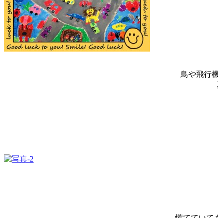
鳥や飛行
慌てていて