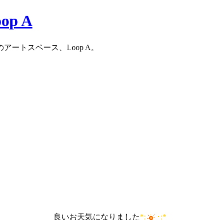
ートスペース、Loop A。
良いお天気になりました
*:
･:*