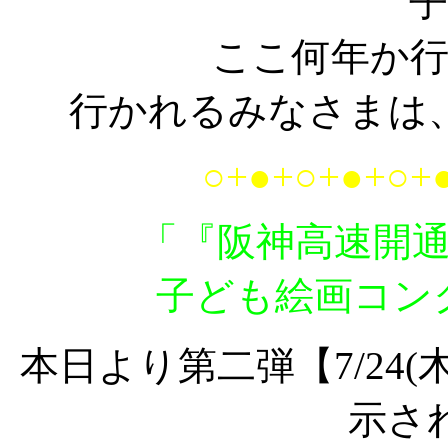
子
ここ何年か
行かれるみなさまは
○+●+○+●+○+
「『阪神高速開
子ども絵画コン
本日より第二弾【7/24(木
示さ