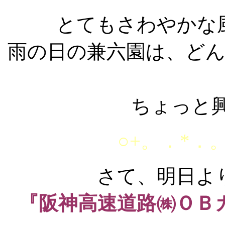
とてもさわやかな
雨の日の兼六園は、ど
ちょっと
○+。．*．。
さて、明日よ
『阪神高速道路㈱ＯＢ