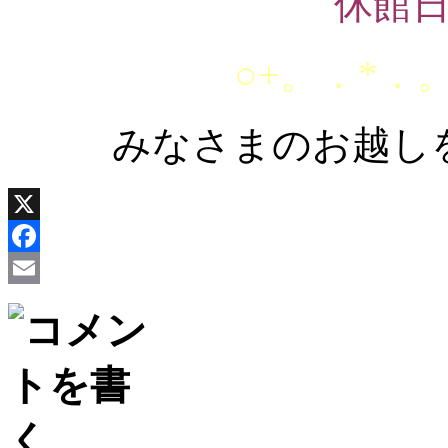
休館
○+。．*．。
みなさまのお越し
X
Facebook
Email