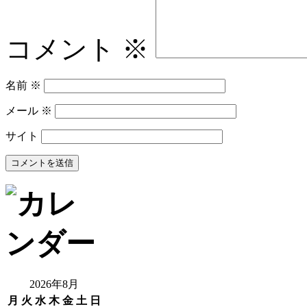
コメント
※
名前
※
メール
※
サイト
2026年8月
月
火
水
木
金
土
日