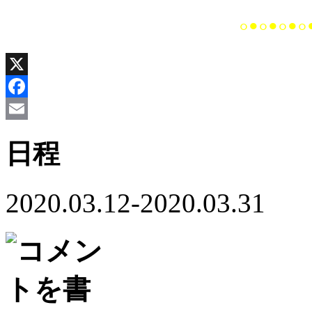
◦•◦•◦•◦
X
Facebook
Email
日程
2020.03.12-2020.03.31