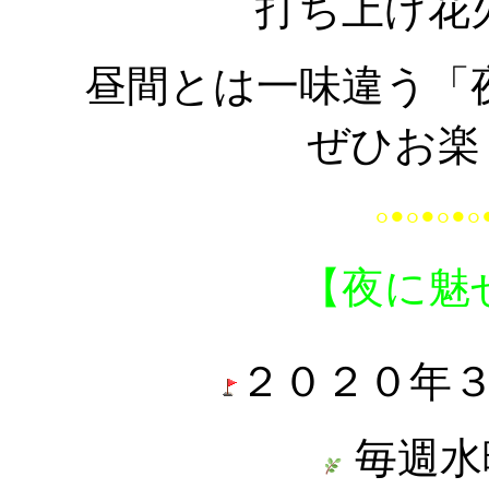
打ち上げ花
昼間とは一味違う「
ぜひお楽
◦•◦•◦•◦
【夜に魅
２０２０年３
毎週水