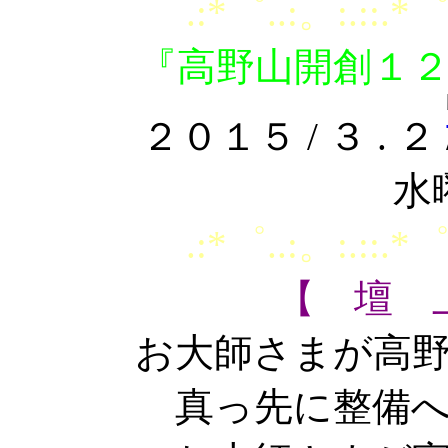
.:*゜..:。:.::.*゜
『高野山開創１
２０１５ / ３ . ２ /
水
.:*゜..:。:.::.*゜
【 壇 
お大師さまが高
真っ先に整備