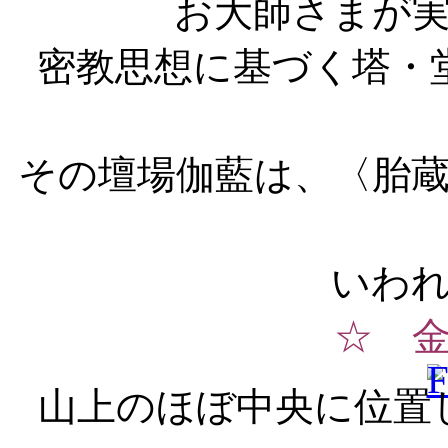
お大師さまが
密教思想に基づく塔・
その壇場伽藍は、〈胎
いわ
☆ 
山上のほぼ中央に位置