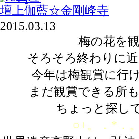
壇上伽藍☆金剛峰寺
2015.03.13
梅の花を
そろそろ終わりに近
今年は梅観賞に行
まだ観賞できる所
ちょっと探し
○+。．*．。