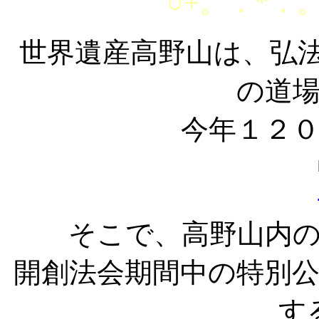
○+。．*．。
世界遺産高野山は、弘法
の道
今年１２
そこで、高野山内
開創法会期間中の特別
す