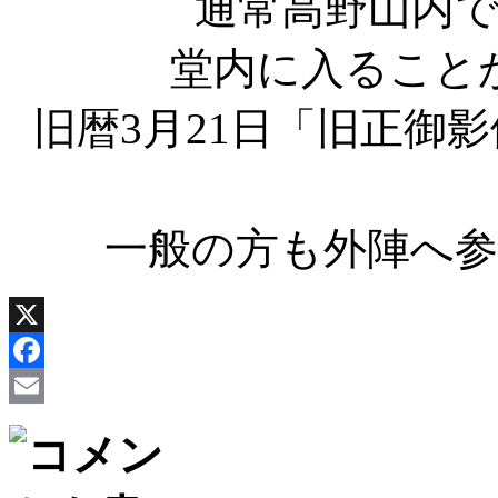
通常高野山内
堂内に入ること
旧暦3月21日「旧正御
一般の方も外陣へ
X
Facebook
Email