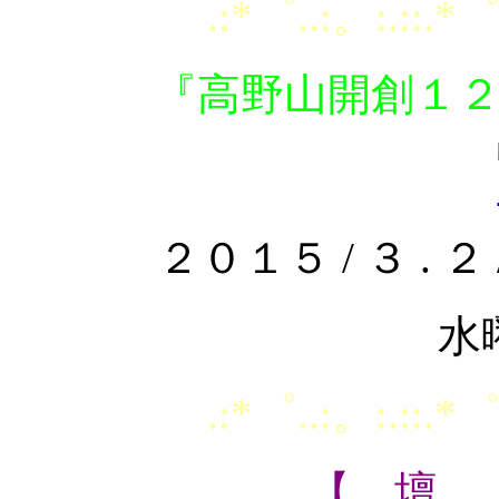
.:*゜..:。:.::.*゜
『高野山開創１
２０１５ / ３ . ２ /
水
.:*゜..:。:.::.*゜
【 壇 