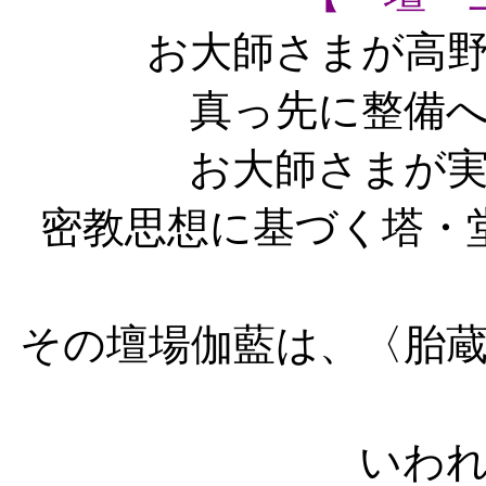
お大師さまが高
真っ先に整備
お大師さまが
密教思想に基づく塔・
その壇場伽藍は、〈胎
いわ