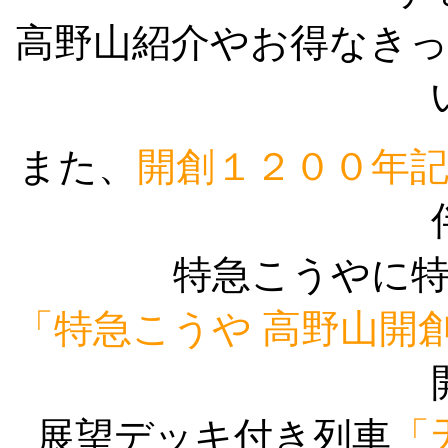
高野山紹介やお得なき
また、
開創１２００年
特急こうやに
「特急こうや 高野山開
展望デッキ付き列車
「