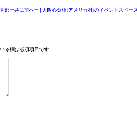
真部ー共に前へー | 大阪心斎橋(アメリカ村)のイベントスペースLo
いる欄は必須項目です