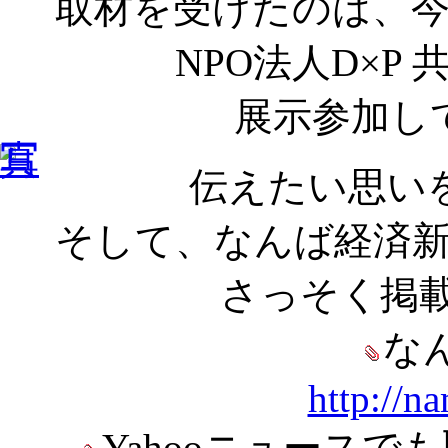
取材を受けたのは、
NPO法人D×P
展示参加し
伝えたい思い
そして、なんば経済
さっそく掲
な
http://na
Yahooニュース