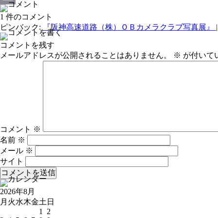
Email
1 件のコメント
ピンバック:
『阪神高速道路（株）ＯＢカメラクラブ写真展』 | 大
コメントを残す
メールアドレスが公開されることはありません。
※
が付いて
コメント
※
名前
※
メール
※
サイト
2026年8月
月
火
水
木
金
土
日
1
2