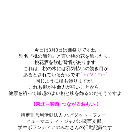
今日は3月3日は雛祭りですね
別名『桃の節句』と言い桃の花を飾ったり、
桃花酒を飲む習慣があります
これは、桃の木には邪気払いの効き目が
あるとされているからです
.ﾟ+.(´∀｀*).+ﾟ.
同じように柳も飾りますが、
これも柳が生命力が強いことから、
健康を祈って縁起のよい桃と柳を飾るのだそうですよ
【東北⇔関西 -つながるおもい-】
特定非営利活動法人 ハビダット・フォー・
ヒューマニティ・ジャパン関西支部、
学生ボランティアのみなさんの活動記録です