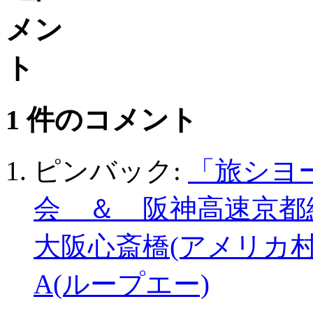
1 件のコメント
ピンバック:
「旅シヨ
会 ＆ 阪神高速京都
大阪心斎橋(アメリカ村
A(ループエー)