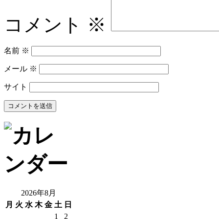
コメント
※
名前
※
メール
※
サイト
2026年8月
月
火
水
木
金
土
日
1
2