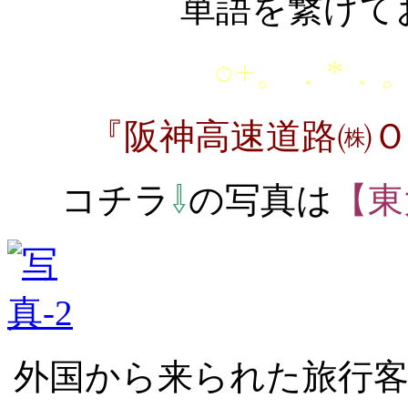
単語を繋げて
○+。．*．。
『阪神高速道路㈱
コチラ
⇩
の写真は
【東
外国から来られた旅行