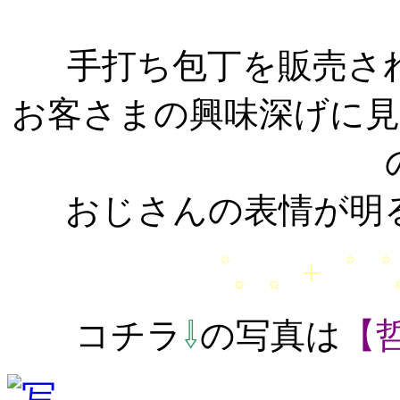
手打ち包丁を販売さ
お客さまの興味深げに
おじさんの表情が明
゜。。+゜゜
コチラ
⇩
の写真は
【