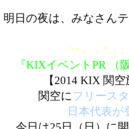
明日の夜は、みなさん
○+。．*．。
『KIXイベントPR 
【2014 KIX
関空に
フリース
日本代表が
今日は25日（日）に