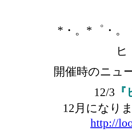
*・。*゜・。
ヒ
開催時のニュ
12/3
『
12月になり
http://l