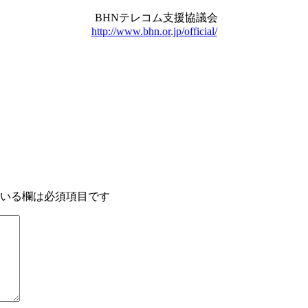
BHNテレコム支援協議会
http://www.bhn.or.jp/official/
いる欄は必須項目です