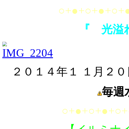
○+●+○+●+○+
『 光溢
２０１４年１ １月２
毎週
○+●+○+●+○+