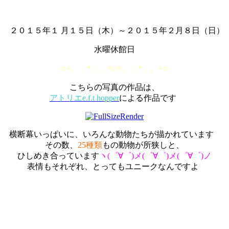
２０１５年１ 月１５日（木）～２０１５年２月８日（日）
水曜休館日
○+。．*．。+○+。．*．。+○
こちらの写真の作品は、
アトリエe.f.t hopper
による作品です
横断幕いっぱいに、いろんな動物たちが描かれています
その数、
25種類
もの動物が所狭しと、
ひしめき合っています
ヽ(゜∀゜)メ(゜∀゜)メ(゜∀゜)ノ
表情もそれぞれ、とってもユニークなんですよ