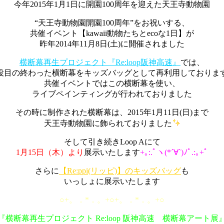
今年2015年1月1日に開園100周年を迎えた天王寺動物園
“天王寺動物園開園100周年”をお祝いする、
共催イベント【kawaii動物たちとecoな1日】が
昨年2014年11月8日(土)に開催されました
横断幕再生プロジェクト『Re:loop阪神高速』
では、
役目の終わった横断幕をキッズバッグとして再利用しておりま
共催イベントではこの横断幕を使い、
ライブペインティングが行われておりました
その時に制作された横断幕は、2015年1月11日(日)まで
天王寺動物園に飾られておりました
そして引き続きLoop Aにて
1月15日（木）より
展示いたします
+｡:.ﾟヽ(*´∀`)ﾉﾟ.:｡+ﾟ
さらに
【Re:ppi(リッピ)】のキッズバッグ
も
いっしょに展示いたします
○+。．*．。+○+。．*．。+○
『横断幕再生プロジェクト Re:loop 阪神高速 横断幕アート展